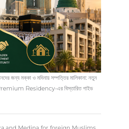
দের জন্য মক্কা ও মদিনায় সম্পত্তির মালিকানা: নতুন
যোগ ও Premium Residency-এর বিস্তারিত গাইড
a and Medina for foreign Muslims