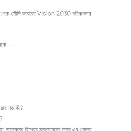
ন নয়; বরং সৌদি আরবের Vision 2030 পরিকল্পনার
 করবো—
 শর্ত কী?
ন?
য়া, তুরস্কসহ বিশ্বের মুসলমানদের জন্য এর গুরুত্ব