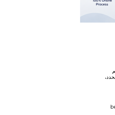
م
حدد،
b