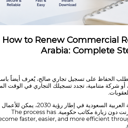
How to Renew Commercial Reg
Arabia: Complete St
 يتطلب الحفاظ على تسجيل تجاري صالح، يُعرف أيضاً باس
، أو شركة متنامية، تجدد تسجيلك التجاري في الوقت الم
عقوبات.
وبفضل مبادرات التحول الرقمي التي قامت بها المملكة العربية السعودية في إطار رؤية 2030، يمكن للأعمال
التجارية الآن أن تجدد تسجيلها التجاري على شبكة الإنترنت دون زيارة مكاتب حكومية. The process has
ecome faster, easier, and more efficient throu