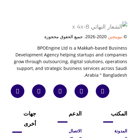
©
ببوينجين
2020-2026. جميع الحقوق محجوزة
BPOEngine Ltd is a Makkah-based Business
Development Agency helping startups and companies
grow through outsourcing, digital solutions, operations
support, and strategic business services across Saudi
Arabia " Bangladesh.
ف
ت
ل
و
ي
ي
و
ي
ا
و
س
ي
ن
ت
ت
ب
ت
ك
س
ي
و
ر
د
ا
و
المكتب
الدعم
جهات
ك
ي
ب
ب
-
ن
أخرى
f
المدونة
الاتصال