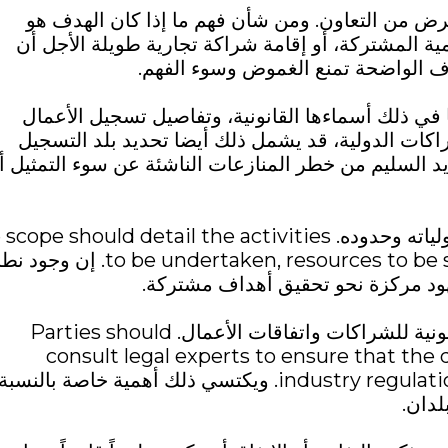
رض من التعاون. ومن شأن فهم ما إذا كان الهدف هو
ة المشتركة، أو إقامة شراكة تجارية طويلة الأجل أن
اف الواضحة تمنع الغموض وسوء الفهم.
 في ذلك أسماءها القانونية، وتفاصيل تسجيل الأعمال
شراكات الدولية، قد يشمل ذلك أيضا تحديد بلد التسجيل
يد السليم من خطر المنازعات الناشئة عن سوء التمثيل أ
ويضمن تحديد نطاق التعاون فهم كل طرف لمسؤولياته وحدوده.  should detail the activities
to be undertaken, resources to be shared, and any restrictions or exclusions
ود مركزة نحو تحقيق أهداف مشتركة.
وتختلف الولايات القضائية باختلاف المتطلبات القانونية للشراكات واتفاقات الأعمال. Parties should
consult legal experts to ensure that the
industry regulations, and corporate governance standards. ويكتسي ذلك أهمية خاصة بالنسبة
لدان.