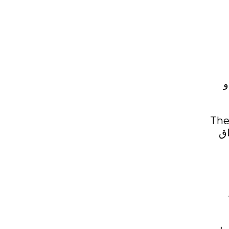
و
The scope
. إن وجود نطاق