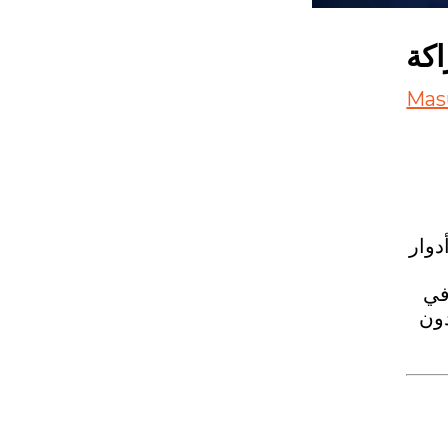
اكة
Mas
دوار
في
دون