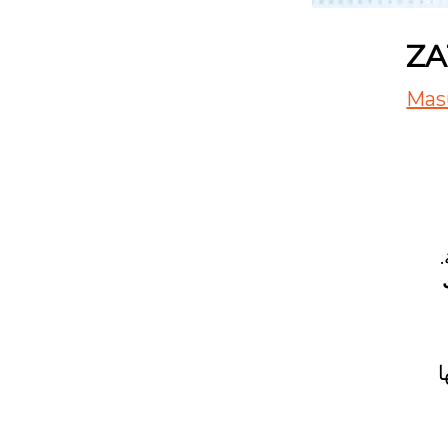
ZA
Mas
ا