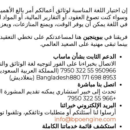
إن اختيار اللغة المناسبة لوثائق أعمالكم أمر بالغ الأهمي
وسواء كنت تصوغ العقود، أو التقارير المالية، أو الموا
في اللغة يمكن أن يوفر الوقت، ويمنع المنازعات، ويعزز 
فريقنا في
ببوينجين
هنا لمساعدتكم على تخطي التعقيدات
بينما تبقى مهنية على الصعيد العالمي.
الدعم الثابت بشأن ماساب
الاتصال بخبراءنا على الفور لتوجيه لغة الوثائق والت
950966 55 322 7950 (المملكة العربية السعودية)
Bangladesh880 171 698 8953 (بنغلاديش)
اتصل بنا مباشرة
تحدث إلى خبير استشاري يمكنه تقديم المشورة الم
+966 55 322 7950
البريد الإلكتروني خبرائنا
أرسلوا لنا أسئلتكم أو متطلبات وثائقكم، وتلقىوا ت
info@bpoengine.com
استكشف قائمة خدماتنا الكاملة