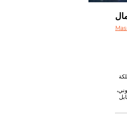
مال
Mas
لكة
وني،
ابل