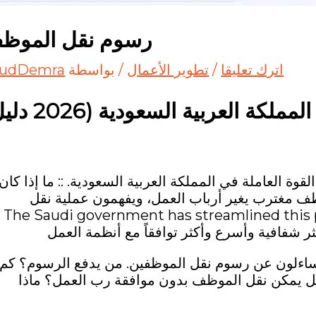
رسوم نقل الموظف
اترك تعليقا
/
تطوير الأعمال
/ بواسطة
udDemra
العربية السعودية (2026 دليل)
وة العاملة في المملكة العربية السعودية. :: ما إذا كان
 مغترب يغير أرباب العمل، ويفهمون عملية نقل
سوم المرتبطة بها—ضروري The Saudi government has streamlined this process
ر شفافية وأسرع وأكثر توافقاً مع أنظمة العمل
يتساءلون عن رسوم نقل الموظفين. من يدفع الرسوم؟ كم
هل يمكن نقل الموظف بدون موافقة رب العمل؟ ماذا