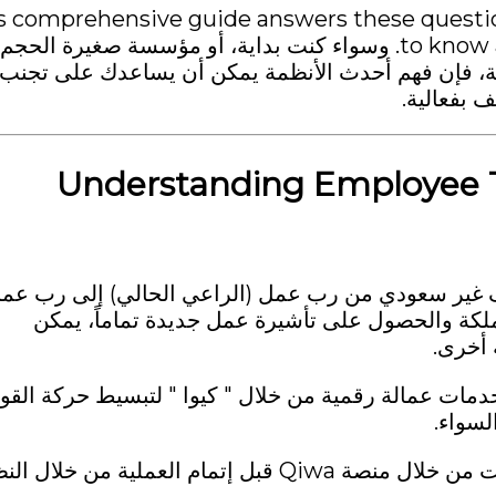
s comprehensive guide answers these questio
to know about employee transfer fees in Saudi Arabia. وسواء كنت بداية، أو مؤسسة صغيرة الح
ية، فإن فهم أحدث الأنظمة يمكن أن يساعدك على تجنب
ف بفعالية.
Understanding Employee Tr
ظف غير سعودي من رب عمل (الراعي الحالي) إلى رب عم
مملكة والحصول على تأشيرة عمل جديدة تماماً، يمكن
 أخرى.
خدمات عمالة رقمية من خلال " كيوا " لتبسيط حركة القو
لسواء.
واليوم، يبدأ كل نقل للموظفين تقريبا على شبكة الإنترنت من خلال منصة Qiwa قبل إتمام العملية من خلا